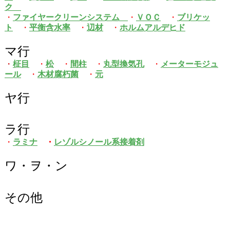
ク
・
ファイヤークリーンシステム
・
ＶＯＣ
・
ブリケッ
ト
・
平衡含水率
・
辺材
・
ホルムアルデヒド
マ行
・
柾目
・
松
・
間柱
・
丸型換気孔
・
メーターモジュ
ール
・
木材腐朽菌
・
元
ヤ行
ラ行
・
ラミナ
・
レゾルシノール系接着剤
ワ・ヲ・ン
その他