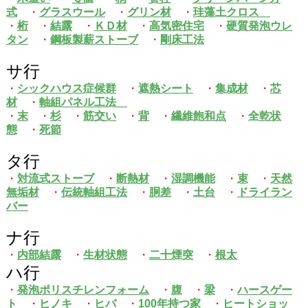
式
・
グラスウール
・
グリン材
・
珪藻土クロス
・
桁
・
結露
・
ＫＤ材
・
高気密住宅
・
硬質発泡ウレ
タン
・
鋼板製薪ストーブ
・
剛床工法
サ行
・
シックハウス症候群
・
遮熱シート
・
集成材
・
芯
材
・
軸組パネル工法
・
末
・
杉
・
筋交い
・
背
・
繊維飽和点
・
全乾状
態
・
死節
タ行
・
対流式ストーブ
・
断熱材
・
湿調機能
・
束
・
天然
無垢材
・
伝統軸組工法
・
胴差
・
土台
・
ドライラン
バー
ナ行
・
内部結露
・
生材状態
・
二十煙突
・
根太
ハ行
・
発泡ポリスチレンフォーム
・
腹
・
梁
・
ハースゲー
ト
・
ヒノキ
・
ヒバ
・
100年持つ家
・
ヒートショッ