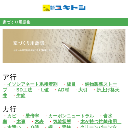
家づくり用語集
ア行
・
イソシアネート系接着剤
・
板目
・
鋳物製薪ストー
ブ
・
SD工法
・
L値
・
AD材
・
大引
・
折上げ格天
井
・
生節
カ行
・
カビ
・
壁倍率
・
カーボンニュートラル
・
含水
率
・
木裏
・
木表
・
気乾状態
・
木が持つ抗菌作用
・
木遣い
・
Ｑ値
・
桐
・
管柱
・
クリーンバーン方