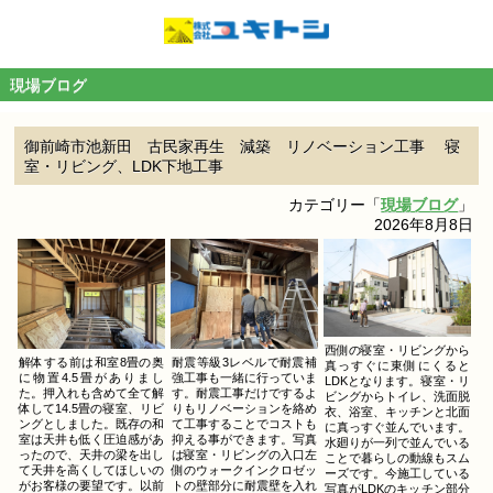
現場ブログ
御前崎市池新田 古民家再生 減築 リノベーション工事 寝
室・リビング、LDK下地工事
カテゴリー「
現場ブログ
」
2026年8月8日
西側の寝室・リビングから
解体する前は和室8畳の奥
耐震等級3レベルで耐震補
真っすぐに東側にくると
に物置4.5畳がありまし
強工事も一緒に行っていま
LDKとなります。寝室・リ
た。押入れも含めて全て解
す。耐震工事だけでするよ
ビングからトイレ、洗面脱
体して14.5畳の寝室、リビ
りもリノベーションを絡め
衣、浴室、キッチンと北面
ングとしました。既存の和
て工事することでコストも
に真っすぐ並んでいます。
室は天井も低く圧迫感があ
抑える事ができます。写真
水廻りが一列で並んでいる
ったので、天井の梁を出し
は寝室・リビングの入口左
ことで暮らしの動線もスム
て天井を高くしてほしいの
側のウォークインクロゼッ
ーズです。今施工している
がお客様の要望です。以前
トの壁部分に耐震壁を入れ
写真がLDKのキッチン部分