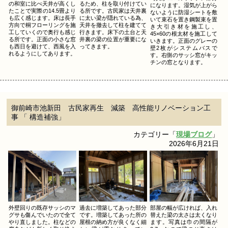
の和室に比べ天井が高くし
るため、柱を取り付けてい
になります。湿気が上がら
たことで実際の14.5畳より
る所です。古民家は天井裏
ないように防湿シートを敷
も広く感じます。床は長手
に太い梁が隠れている為、
いて束石を置き鋼製束を置
方向で桐フローリングを施
天井を撤去して柱を建てて
き大引き材を施工し、
工していくので奥行も感じ
行きます。床下の土台と天
45×60の根太材を施工して
る所です。正面の小さな窓
井裏の梁の位置が重要にな
いきます。正面のグレーの
も西日を避けて、西風を入
ってきます。
壁2枚がシステムバスで
れるようにしてあります。
す。右側のサッシ窓がキッ
チンの窓となります。
御前崎市池新田 古民家再生 減築 高性能リノベーション工
事 「 構造補強」
カテゴリー「
現場ブログ
」
2026年6月21日
外壁回りの既存サッシのマ
過去に増築してあった部分
部屋の幅が広ければ、入れ
グサも傷んでいたので全て
です。増築してあった所の
替えた梁の太さは太くなり
やり直しました。柱などの
屋根の納め方が良くなく細
ます。写真は巾の間隔が