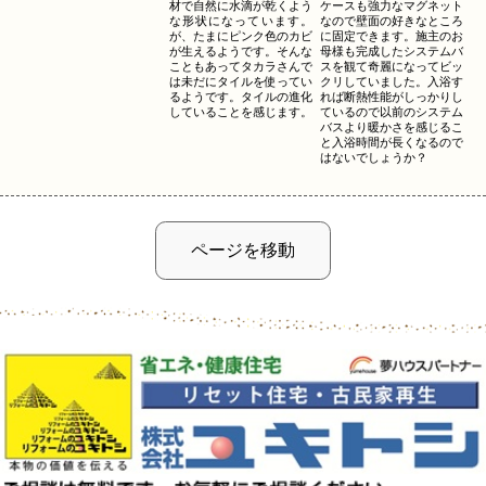
材で自然に水滴が乾くよう
ケースも強力なマグネット
な形状になっています。
なので壁面の好きなところ
が、たまにピンク色のカビ
に固定できます。施主のお
が生えるようです。そんな
母様も完成したシステムバ
こともあってタカラさんで
スを観て奇麗になってビッ
は未だにタイルを使ってい
クリしていました。入浴す
るようです。タイルの進化
れば断熱性能がしっかりし
していることを感じます。
ているので以前のシステム
バスより暖かさを感じるこ
と入浴時間が長くなるので
はないでしょうか？