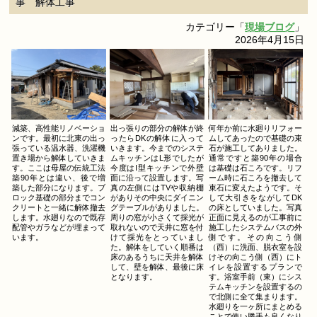
事 解体工事
カテゴリー「
現場ブログ
」
2026年4月15日
減築、高性能リノベーショ
出っ張りの部分の解体が終
何年か前に水廻りリフォー
ンです。最初に北東の出っ
ったらDKの解体に入って
ムしてあったので基礎の束
張っている温水器、洗濯機
いきます。今までのシステ
石が施工してありました。
置き場から解体していきま
ムキッチンはL形でしたが
通常ですと築90年の場合
す。ここは母屋の伝統工法
今度はI型キッチンで外壁
は基礎は石ころです。リフ
築90年とは違い、後で増
面に沿って設置します。写
ーム時に石ころを撤去して
築した部分になります。ブ
真の左側にはTVや収納棚
束石に変えたようです。そ
ロック基礎の部分までコン
がありその中央にダイニン
して大引きをながしてDK
クリートと一緒に解体撤去
グテーブルがありました。
の床としていました。写真
します。水廻りなので既存
周りの窓が小さくて採光が
正面に見えるのが工事前に
配管やガラなどが埋まって
取れないので天井に窓を付
施工したシステムバスの外
います。
けて採光をとっていまし
側です。その向こう側
た。解体をしていく順番は
（西）に洗面、脱衣室を設
床のあるうちに天井を解体
けその向こう側（西）にト
して、壁を解体、最後に床
イレを設置するプランで
となります。
す。浴室手前（東）にシス
テムキッチンを設置するの
で北側に全て集まります。
水廻りを一ヶ所にまとめる
ことで使い勝手も良くなり