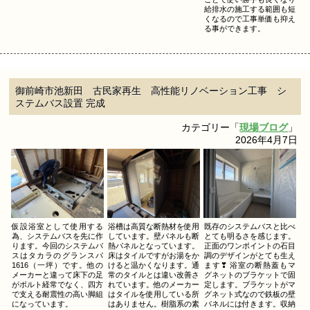
給排水の施工する範囲も短
くなるので工事単価も抑え
る事ができます。
御前崎市池新田 古民家再生 高性能リノベーション工事 シ
ステムバス設置 完成
カテゴリー「
現場ブログ
」
2026年4月7日
仮設浴室として使用する
浴槽は高質な断熱材を使用
既存のシステムバスと比べ
為、システムバスを先に作
しています。壁パネルも断
とても明るさを感じます。
ります。今回のシステムバ
熱パネルとなっています。
正面のワンポイントの石目
スはタカラのグランスパ
床はタイルですがお湯をか
調のデザインがとても生え
1616（一坪）です。他の
けると温かくなります。通
ます❣ 浴室の断熱蓋もマ
メーカーと違って床下の足
常のタイルとは違い改善さ
グネットのブラケットで固
がボルト経常でなく、四方
れています。他のメーカー
定します。ブラケットがマ
で支える耐震性の高い脚組
はタイルを使用している所
グネット式なので鉄板の壁
になっています。
はありません。樹脂系の素
パネルには付きます。収納