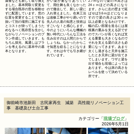
腐食なども新しく取り換え
かい梁が重なりあってい
2.7ｍなので梁のＨ高さは
ました。基本間取り変更を
て、雨仕舞も良くなかった
24ｃｍほどの高さになり
する場合既存の窓を移動せ
ので撤去して、新しい梁に
ます。さらに左の壁まで延
ずに配置しています。窓の
入れ替えました。在来工法
ばせば3.6ｍほどになりま
位置を変更することで柱を
は改修工事がやり易いので
すので梁の高さは30ｃｍ
抜いて別の場所に施工する
先人の人達の知恵と技術は
以上必要となるわけです。
とコストが掛ってしまうた
すごいな！と感心します。
幅の広い部屋を造るには屋
めなるべく既存窓を生かし
今のようにいろんな機械の
根裏の重みを支える訳です
ながらリノベーションのプ
無い時代にいろんな工法を
のでスパンが長くなれば支
ラン作成していきます。も
生み出すのは人間だからで
える重量も大きくなるので
ちろん採光、風通しはプラ
しょうね。なかったからこ
それを支える梁の太さも必
ンを考えるのに基本中の基
そ知恵を絞ることになりま
要になってきます。あまり
本となります。
す。それは今でも引き継が
太くし過ぎると天井を施工
れています。
したとき天井に梁が出てき
てしまいます。ワザと梁を
出す場合も現場によっては
あります。今は床の高さを
レベルを使って決めている
所です。
御前崎市池新田 古民家再生 減築 高性能リノベーション工
事 基礎及び土台工事
カテゴリー「
現場ブログ
」
2026年5月1日