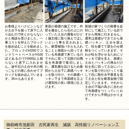
お客様よりハクビシンなど
東面の基礎の施工です。外
新築の家づくりの順番を反
が土台下を掘って床下に入
壁を撤去したら石の上にの
対にして施工している訳で
り込むので何とかならない
っていた土台の腐食がひど
すから簡単に行きません。
かと相談を受けました。一
く施主様に取り換えてほし
通常は基礎ができてから基
番コストを抑えたブロック
いという事を言われまし
礎パッキン、土台を据え
を嵌め込むことを勧めまし
た。耐震補強パネルも入れ
て、柱を建てて梁をのせ屋
た。ブロックのH200でコ
ることと南面から回ってき
根をつくっていきます。そ
ンクリートベースがH100
ている布基礎で来ているの
れが柱を浮かせるためにジ
ほどあるのでH300以上掘
でそれに習って北側の出隅
ャッキで梁を支え、基礎と
らないと床下に入れませ
迄を布基礎で復旧しまし
土台とパッキンの厚みだけ
ん。途中石の土台や木の根
た。通気層を設けるため最
柱を先に切って土台にパッ
っこなどの形に合わせてブ
初から土台下に基礎パッキ
キンを取り付けひっくり返
ロックを嵌め込んでいきま
ンを取り付け、その基礎パ
して柱に取付水平垂直を見
す。35ｍもあります。
ッキン下まで布基礎を立上
て土台と柱を耐震金物で固
げ通気性の良い環境に仕上
定していきます。それから
げます。
土台の下端の高さに合わせ
て布基礎をつくっていくわ
けですから手間はかかりま
す。
御前崎市池新田 古民家再生 減築 高性能リノベーション工