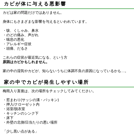
カビが体に与える悪影響
カビは家の問題だけではありません。
身体にもさまざまな影響を与えるといわれています。
・咳、くしゃみ、鼻水
・のどの痛み、声がれ
・喘息の悪化
・アレルギー症状
・頭痛、だるさ
これらの症状が最近気になる、という方
原因はカビかもしれません。
家の中の湿気やカビが、知らないうちに体調不良の原因になっているかも…。
家の中でカビが発生しやすい場所
梅雨入り直後は、次の場所をチェックしてみてください。
・窓まわり(サッシの溝・パッキン)
・押入/クローゼット内
・浴室/脱衣室
・キッチンのシンク下
・床下
・外壁の北側/日当たりの悪い場所
「少し黒い点がある」