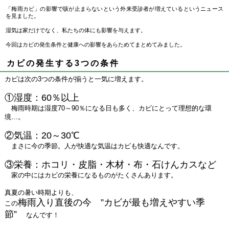
「梅雨カビ」の影響で咳が止まらないという外来受診者が増えているというニュース
を見ました。
湿気は家だけでなく、私たちの体にも影響を与えます。
今回はカビの発生条件と健康への影響をあらためてまとめてみました。
カビの発生する3つの条件
カビは次の3つの条件が揃うと一気に増えます。
①湿度：60％以上
梅雨時期は湿度70～90％になる日も多く、カビにとって理想的な環
境…。
②気温：20～30℃
まさに今の季節。人が快適な気温はカビも快適なんです。
③栄養：ホコリ・皮脂・木材・布・石けんカスなど
家の中にはカビの栄養になるものがたくさんあります。
真夏の暑い時期よりも、
梅雨入り直後の今 ”カビが最も増えやすい季
この
節”
なんです！