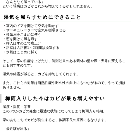
「なんとなく湿っている」
という場所はカビがこれから増えてくるかもしれません。
湿気を減らすためにできること
・室内のドアを開けて空気を動かす
・サーキュレーターで空気を循環させる
・換気扇をこまめに使う
・窓を開けて風を通す
・押入はすのこで底上げ
・浴室は入浴後1～2時間は換気する
・水気はこまめに拭く
そして、窓の性能を上げたり、調湿効果のある素材の壁や床・天井に変えるこ
ともおすすめです。
湿気や結露が減ると、カビを抑制してくれます。
また、これらの対策は断熱性能や耐久性の向上にもつながるので、やって損は
ありません。
梅雨入りした今はカビが最も増えやすい
湿度・温度・栄養
この3つがカビの発生に最適な状態になってしまう梅雨入り時期。
家のあちこちでカビが発生すると、体調不良の原因にもなります。
「最近咳が出る」