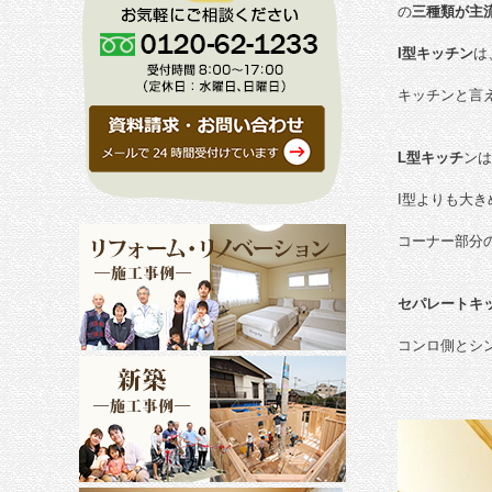
の
三種類が主
I型キッチン
は
キッチンと言
L型キッチ
ンは
I型よりも大
コーナー部分
セパレートキ
コンロ側とシ