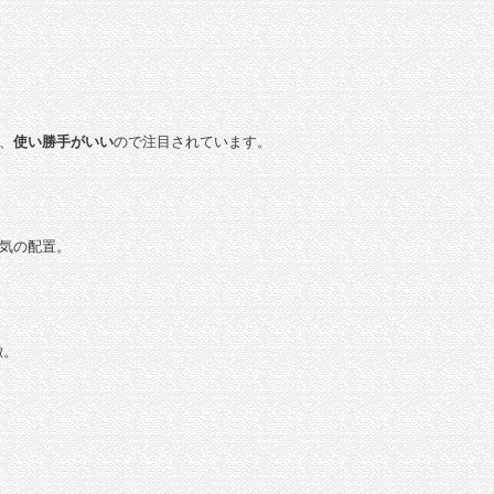
、
使い勝手がいい
ので注目されています。
気の配置。
徴。