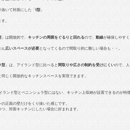
り抜いて対面にした「
I型
」
ます。
型
」は開放的で、
キッチンの周囲をぐるりと回れる
ので、
動線
が確保しやすく
ぶん
広いスペースが必要
となってくるので間取り的に難しい場合も・・。
ラ型
」は、アイランド型に比べると
間取りや広さの制約を受けにくい
ので、人
と同じく開放的なキッチンスペースを実現できます。
イランド型とペニンシュラ型にはない、キッチン上収納が設置できるのが特
ンの正面の壁だけをくり抜いた感じです。
つつ、対面キッチンにしたい場合に好まれます。