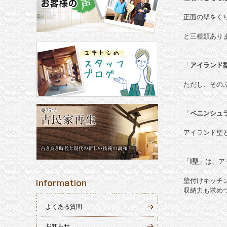
正面の壁をく
と三種類あり
「
アイランド
ただし、その
「
ペニンシュ
アイランド型
「
I型
」は、ア
壁付けキッチ
収納力も求め
よくある質問
お知らせ