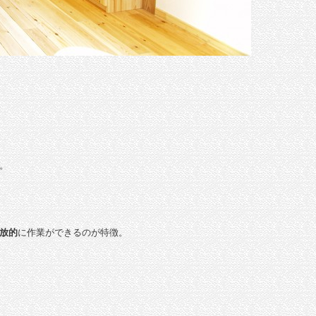
。
放的
に作業ができるのが特徴。