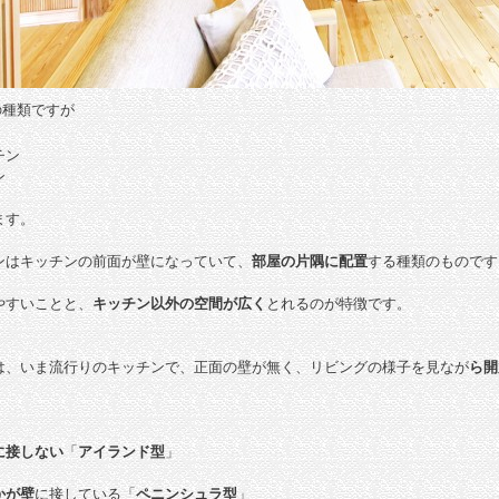
の種類ですが
チン
ン
ます。
ンはキッチンの前面が壁になっていて、
部屋の片隅に配置
する種類のものです
やすいことと、
キッチン以外の空間が広く
とれるのが特徴です。
は、いま流行りのキッチンで、正面の壁が無く、リビングの様子を見なが
ら開
に接しない
「
アイランド型
」
かが壁
に接している「
ペニンシュラ型
」