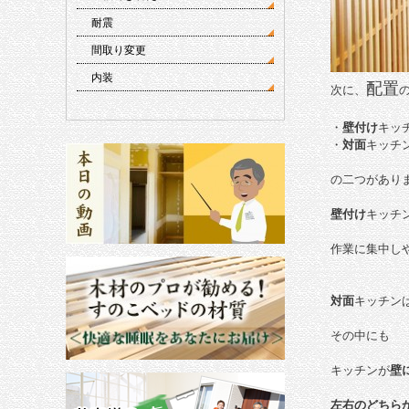
耐震
間取り変更
内装
配置
次に、
・
壁付け
キッ
・
対面
キッチ
の二つがあり
壁付け
キッチ
作業に集中し
対面
キッチン
その中にも
キッチンが
壁
左右のどちら