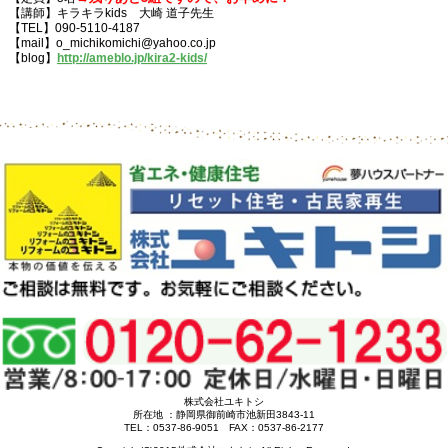
【講師】キラキラkids 大崎 道子先生
【TEL】090-5110-4187
【mail】o_michikomichi@yahoo.co.jp
【blog】
http://ameblo.jp/kira2-kids/
株式会社ユキトシ
所在地 ：静岡県御前崎市池新田3843-11
TEL：0537-86-9051 FAX：0537-86-2177