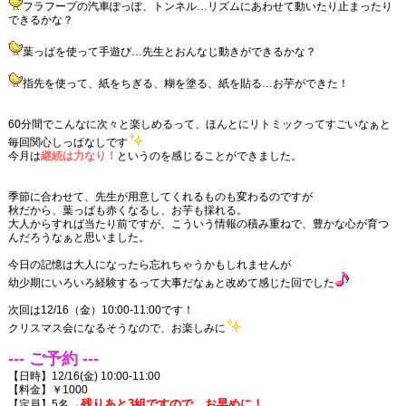
フラフープの汽車ぽっぽ、トンネル…リズムにあわせて動いたり止まったり
できるかな？
葉っぱを使って手遊び…先生とおんなじ動きができるかな？
指先を使って、紙をちぎる、糊を塗る、紙を貼る…お芋ができた！
60分間でこんなに次々と楽しめるって、ほんとにリトミックってすごいなぁと
毎回関心しっぱなしです
今月は
継続は力なり！
というのを感じることができました。
季節に合わせて、先生が用意してくれるものも変わるのですが
秋だから、葉っぱも赤くなるし、お芋も採れる。
大人からすれば当たり前ですが、こういう情報の積み重ねで、豊かな心が育つ
んだろうなぁと思いました。
今日の記憶は大人になったら忘れちゃうかもしれませんが
幼少期にいろいろ経験するって大事だなぁと改めて感じた回でした
次回は12/16（金）10:00-11:00です！
クリスマス会になるそうなので、お楽しみに
--- ご予約 ---
【日時】12/16(金) 10:00-11:00
【料金】￥1000
→残りあと3組ですので、お早めに！
【定員】5名