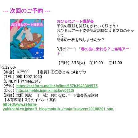
--- 次回のご予約 ---
おひるねアート撮影会
子供の寝顔も笑顔もかわいく残そう！
おひるねアート協会認定講師によるプロのセッ
トで
記念の一枚を残しませんか？
3月のアート「
春の波に乗れる？ご当地アー
ト
」
【日時】3/13(火) ①10:00- ②11:00-
③12:00-
【料金】￥2500 【定員】①②③ともに4名ずつ
【TEL】090-1092-1060
【LINE@】@mea1343j
【予約】
https://ssl.form-mailer.jp/fms/657b3943389575
【blog】
http://ameblo.jp/mikimickey0613/
【講師】太田 美紀 （一社）おひるねアート協会認定講師
【木育広場】3月のイベント案内
https://www.reform-
yukitoshi.co.jp/staff_blog/mokuiku/mokuikuevent20180201.html