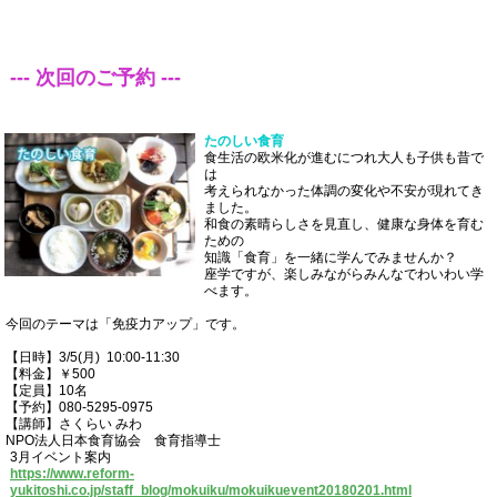
--- 次回のご予約 ---
たのしい食育
食生活の欧米化が進むにつれ大人も子供も昔で
は
考えられなかった体調の変化や不安が現れてき
ました。
和食の素晴らしさを見直し、健康な身体を育む
ための
知識「食育」を一緒に学んでみませんか？
座学ですが、楽しみながらみんなでわいわい学
べます。
今回のテーマは「免疫力アップ」です。
【日時】3/5(月) 10:00-11:30
【料金】￥500
【定員】10名
【予約】080-5295-0975
【講師】さくらい みわ
NPO法人日本食育協会 食育指導士
3月イベント案内
https://www.reform-
yukitoshi.co.jp/staff_blog/mokuiku/mokuikuevent20180201.html