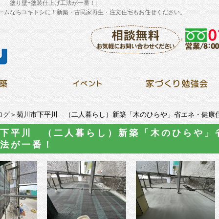
。 塗り壁+塗装仕上げ工法が一番！
|
ームならユキトシに！新築・古民家再生・注文住宅もお任せください。
ログ
＞菊川市下平川 （二人暮らし）新築「木のひらや」省エネ・健康
下平川 （二人暮らし）新築「木のひらや」
法が一番！