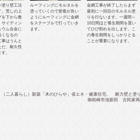
い塗り壁工法
ルーフィングにモルタルを
金網工事が終了したらまず
す。荒しの上
塗っていくので密着が良い
最初に一回目のモルタル塗
グを下から敷
ようにルーフィングに金網
りを行ないます。一週間～
。サイディン
をステーブルで打っていき
10日間ほど養生期間を置い
ュウム合金に
ます。
てひび割れを出します。こ
高くなるの
の養生期間をしっかりとる
工事はうんと
ことが重要になります。
ただ、耐久性
ます。
 （二人暮らし）新築「木のひらや」省エネ・健康住宅。 耐力壁と塗
御前崎市池新田 古民家再