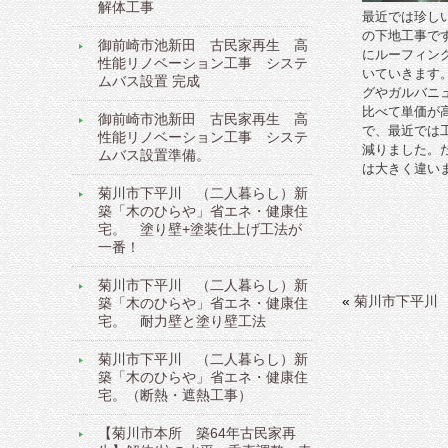
解体工事
最近では珍し
の下地工事で
御前崎市池新田 古民家再生 高
にルーフィン
性能リノベーション工事 システ
いていきます
ムバス設置 完成
グやガルバニ
比べて単価が
御前崎市池新田 古民家再生 高
で、最近では
性能リノベーション工事 システ
減りました。
ムバス設置準備。
は大きく違い
菊川市下平川 （二人暮らし）新
築「木のひらや」省エネ・健康住
宅。 塗り壁+塗装仕上げ工法が
一番！
菊川市下平川 （二人暮らし）新
«
菊川市下平川
築「木のひらや」省エネ・健康住
宅。 耐力壁と塗り壁工法
菊川市下平川 （二人暮らし）新
築「木のひらや」省エネ・健康住
宅。（断熱・遮熱工事）
【菊川市本所 築64年古民家再