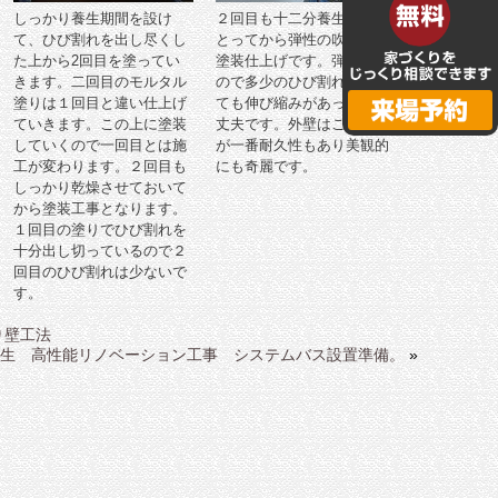
しっかり養生期間を設け
２回目も十二分養生期間を
て、ひび割れを出し尽くし
とってから弾性の吹き付け
た上から2回目を塗ってい
塗装仕上げです。弾性です
きます。二回目のモルタル
ので多少のひび割れがあっ
塗りは１回目と違い仕上げ
ても伸び縮みがあっても大
ていきます。この上に塗装
丈夫です。外壁はこの工法
していくので一回目とは施
が一番耐久性もあり美観的
工が変わります。２回目も
にも奇麗です。
しっかり乾燥させておいて
から塗装工事となります。
１回目の塗りでひび割れを
十分出し切っているので２
回目のひび割れは少ないで
す。
り壁工法
生 高性能リノベーション工事 システムバス設置準備。
»