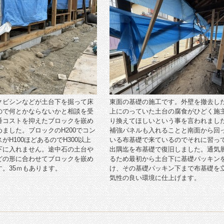
クビシンなどが土台下を掘って床
東面の基礎の施工です。外壁を撤去し
ので何とかならないかと相談を受
上にのっていた土台の腐食がひどく施
番コストを抑えたブロックを嵌め
り換えてほしいという事を言われまし
ました。ブロックのH200でコン
補強パネルも入れることと南面から回
がH100ほどあるのでH300以上
いる布基礎で来ているのでそれに習っ
下に入れません。途中石の土台や
出隅迄を布基礎で復旧しました。通気
どの形に合わせてブロックを嵌め
るため最初から土台下に基礎パッキン
す。35ｍもあります。
け、その基礎パッキン下まで布基礎を
気性の良い環境に仕上げます。