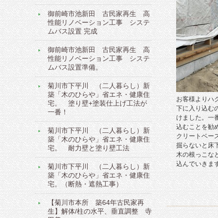
御前崎市池新田 古民家再生 高
性能リノベーション工事 システ
ムバス設置 完成
御前崎市池新田 古民家再生 高
性能リノベーション工事 システ
ムバス設置準備。
菊川市下平川 （二人暮らし）新
築「木のひらや」省エネ・健康住
お客様よりハ
宅。 塗り壁+塗装仕上げ工法が
下に入り込む
一番！
けました。一
込むことを勧め
菊川市下平川 （二人暮らし）新
クリートベース
築「木のひらや」省エネ・健康住
掘らないと床
宅。 耐力壁と塗り壁工法
木の根っこな
込んでいきま
菊川市下平川 （二人暮らし）新
築「木のひらや」省エネ・健康住
宅。（断熱・遮熱工事）
【菊川市本所 築64年古民家再
生】解体/柱の水平、垂直調整 寺