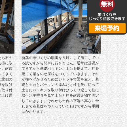
たら石の
新築の家づくりの順番を反対にして施工してい
主様に取
る訳ですから簡単に行きません。通常は基礎が
た。耐震
できてから基礎パッキン、土台を据えて、柱を
ってきて
建てて梁をのせ屋根をつくっていきます。それ
て北側の
が柱を浮かせるためにジャッキで梁を支え、基
層を設け
礎と土台とパッキンの厚みだけ柱を先に切って
を取り付
土台にパッキンを取り付けひっくり返して柱に
立上げ通
取付水平垂直を見て土台と柱を耐震金物で固定
していきます。それから土台の下端の高さに合
わせて布基礎をつくっていくわけですから手間
はかかります。