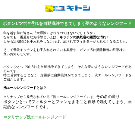
ボタン1つで油汚れを自動洗浄できてしまう夢のようなレンジフード
年を越す前に皆さん『大掃除』は行うのではないでしょうか？
なかでも一番厄介なお掃除といえば、
キッチンの換気扇の頑固な汚れ！
しかも定期的にお手入れをしなければ、油汚れでフィルターがとれなくなることも。
そこで普段キッチンをお手入れされている奥様や、ガンコ汚れ掃除担当の旦那様に
良いお知らせです。
ボタンひとつで油汚れを自動洗浄できてしまう、そんな夢のようなレンジフードがあ
るんです。
特に苦労することなく、定期的に自動洗浄ができてしまう、洗エールレンジフードを
ご紹介します。
洗エールレンジフードとは？
その名の通り
クリナップから発売されている『洗エールレンジフード』は、
ボタンひとつでフィルターとファンをまるごと自動で
洗えてしまう、画
期的なレンジフードです。
⇒クリナップ洗エールレンジフード