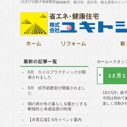
12月17日親子体操教室
|
御前崎市、菊川市、掛川市、牧之原市のリノ
ホーム
＞
スタッ
8月 カイロプラクティックが開
12月
催されました
8月 絵手紙教室が開催されまし
12/17(月
た
今回は初めて
楽しく活動さ
桐の床が冬の暮らしを暖かくする
断熱性と体感温度の特徴
【木育広場】8月イベント案内