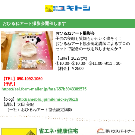
おひるねアート撮影会開催します
おひるねアート撮影会
子供の寝顔も笑顔もかわいく残そう！
おひるねアート協会認定講師によるプロの
セットで記念の一枚を残しませんか？
【日時】10/27(木)
①10:00- ②10:30- ③11:00- ➃11：30-
【料金】￥2500
【TEL】090-1092-1060
【予約】
https://ssl.form-mailer.jp/fms/657b3943389575
【blog】
http://ameblo.jp/mikimickey0613/
【講師】太田 美紀
（一社）おひるねアート協会認定講師