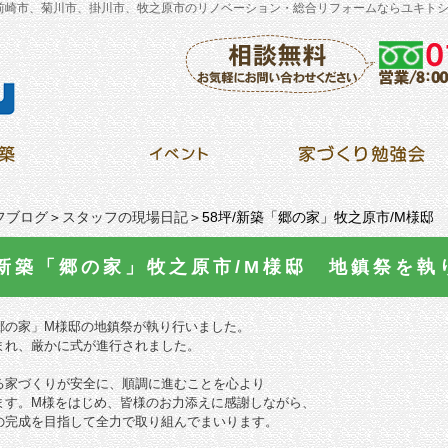
前崎市、菊川市、掛川市、牧之原市のリノベーション・総合リフォームならユキト
フブログ
＞
スタッフの現場日記
＞58坪/新築「郷の家」牧之原市/M様邸
/新築「郷の家」牧之原市/M様邸 地鎮祭を
郷の家」M様邸の地鎮祭が執り行いました。
まれ、厳かに式が進行されました。
る家づくりが安全に、順調に進むことを心より
ます。M様をはじめ、皆様のお力添えに感謝しながら、
の完成を目指して全力で取り組んでまいります。