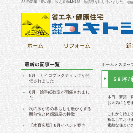
58坪/新築「郷の家」牧之原市/M様邸 地鎮祭を執り行いました。
|
御
ホーム
＞
スタッ
8月 カイロプラクティックが開
58坪
催されました
8月 絵手紙教室が開催されまし
本日、新築「
た
お天気にも恵
桐の床が冬の暮らしを暖かくする
断熱性と体感温度の特徴
これから始ま
祈念して
おり
【木育広場】8月イベント案内
素敵な住まい