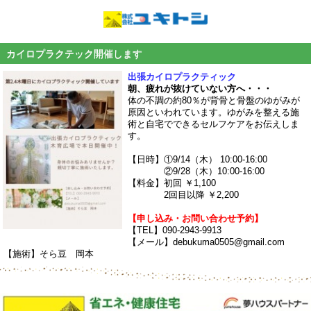
カイロプラクテック開催します
出張カイロプラクティック
朝、疲れが抜けていない方へ・・・
体の不調の約80％が背骨と骨盤のゆがみが
原因といわれています。ゆがみを整える施
術と自宅でできるセルフケアをお伝えしま
す。
【
日時
】①9/14（木） 10:00-16:00
②9/28（木）10:00-16:00
【料金】初回 ￥1,100
2回目以降 ￥2,200
【
申し込み・お問い合わせ
予約】
【TEL】
090-2943-9913
【メール】debukuma0505@gmail.com
【施術】そら豆 岡本