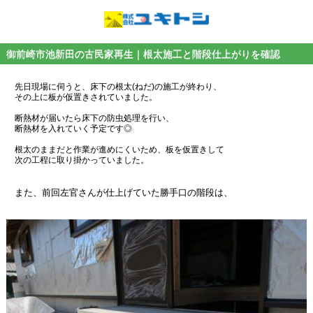
御前崎市池新田の古民家再生｜根太施工と階段仕上がりを確認
先日現場に伺うと、床下の根太(ねだ)の施工が終わり、
その上に板が仮置きされていました。
断熱材が届いたら床下の防虫処理を行い、
断熱材を入れていく予定です◎
根太のままだと作業が進めにくいため、板を仮置きして
次の工程に取り掛かっていました。
また、前回左官さんが仕上げていた勝手口の階段は、