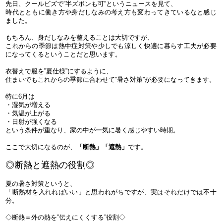
先日、クールビズで”半ズボンも可”というニュースを見て、
時代とともに働き方や身だしなみの考え方も変わってきているなと感じ
ました。
もちろん、身だしなみを整えることは大切ですが、
これからの季節は熱中症対策や少しでも涼しく快適に暮らす工夫が必要
になってくるということだと思います。
衣替えで服を”夏仕様”にするように、
住まいでもこれからの季節に合わせて”暑さ対策”が必要になってきます。
特に6月は
・湿気が増える
・気温が上がる
・日射が強くなる
という条件が重なり、家の中が一気に暑く感じやすい時期。
ここで大切になるのが、
「断熱」「遮熱」
です。
◎断熱と遮熱の役割◎
夏の暑さ対策というと、
「断熱材を入れればいい」と思われがちですが、実はそれだけでは不十
分。
◇断熱＝
外の熱を”伝えにくくする”役割◇