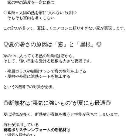
家の中の温度を一定に保つ
◇遮熱＝太陽の熱を家に”入れない”役割◇
そもそも室内を暑くしない
この2つが揃って、夏涼しくエアコンに頼りすぎない家が実現します。
◎夏の暑さの原因は「窓」と「屋根」◎
家の中に入ってくる熱の約6割は窓から。
そして、強い日射を受ける屋根も大きな要因です。
・複層ガラスや樹脂サッシで窓の性能を上げる
・屋根や外壁に遮熱シートを施工する
という2段階での対策が必要。
◎断熱材は”湿気に強いもの”が夏にも最適◎
夏は湿気が多く、断熱材が湿気を吸うと性能が落ちてしまいます。
当社が採用している
発砲ポリスチレンフォームの断熱材
は
・湿気を吸わない