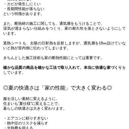
・カビが発生しにくい
・長期間性能が落ちない
という特徴があります。
また、断熱材の施工に関しても、通気層をもうけることで、
湿気が溜まらない仕組みをつくり、家の耐久性を落とさないようにして
います。
遮熱シートも、太陽の日射熱を反射しますが、通気層を18㎜設けていな
いと熱が室内側に伝わってしまいます。
きちんとした施工技術も家の断熱性能にとっては重要です。
確かな品質の商品を確かな工法で取り入れて、本当に快適な家づくり
を
しています。
◎夏の快適さは「家の性能」で大きく変わる◎
服を涼しい素材に変えるように、
住まいも”夏仕様”に変えることで、
暮らしの快適さは大きく変わります。
・エアコンに頼りすぎない
・熱中症のリスクを減らす
・光熱費を抑える