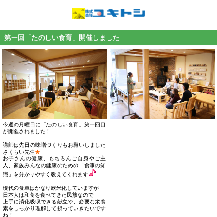
第一回「たのしい食育」開催しました
今週の月曜日に「たのしい食育」第一回目
が開催されました！
講師は先日の味噌づくりもお願いしました
さくらい先生
★
お子さんの健康、もちろんご自身やご主
人、家族みんなの健康のための「食事の知
識」を分かりやすく教えてくれます
現代の食卓はかなり欧米化していますが
日本人は和食を食べてきた民族なので
上手に消化吸収できる献立や、必要な栄養
素をしっかり理解して摂っていきたいです
ね！