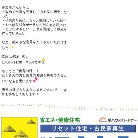
参加者さんからは
・改めて食事を見直してみる良い機会にな
った
・子供のために、もっと勉強したいと思う
・やっぱり和食が一番なんだんぁと思った
・まごわやさしい、これを意識して献立を
作っていきたい
など、前向きな意見をたくさんいただけま
した
次回は4/19（火）
10:00～11:30 ￥500です
ちょうど「食育の日」！
たくさんの方と食育の知識を共有できると
いいなぁと思います
当日の飛び入り参加もＯＫですので、ご参
加お待ちしております！