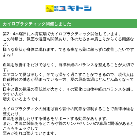
カイロプラクティック開催しました
第2・4木曜日に木育広場でカイロプラクティック開催しています。
この時期は、気圧や湿度も関係あり、体のだるさや肩こりからくる
頭痛な
ど、
様々な症状が身体に現れます。
できる事なら薬に頼らずに改善したいです
よね！
血流を改善するだけではなく、自律神経のバランスを整えることが大切で
す。
エアコンで夏は涼しく、冬でも温かく過ごすことができるので、現代人は
自律神経の働きが弱まっている一方、夏の最高気温はどんどん高くなって
いて、
日中と夜の気温の高低差が大きく、その変化に自律神経のバランスを崩し
やすい人が
増えているようです。
カイロプラクティクの施術は首や背中の関節を強制することで自律神経を
整えたり、
血流を改善したりする働きをサポートする効果があります。
また、内耳に関係あるところや首のリンパやリンパの循環に関係があると
ころもチェックして
歪みがあれば整えていきます。