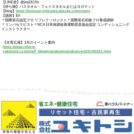
【LINE@】@jxq2615s
【持ち物】バスタオル・フェイスタオルまたはヨガマット
【blog】
https://moveon-shizuoka.wixsite.com/rootre
【講師】Eri
＊国際若石認定プロ リフレクソロジスト＊国際若石初級プロ養成講師
＊リンパセラピスト＊NCA 日本体調改善運動普及協会認定 コンディショニング
インストラクター
【木育広場】3月のイベント案内
https://www.reform-
yukitoshi.co.jp/staff_blog/mokuiku/mokuikuevent20180201.html