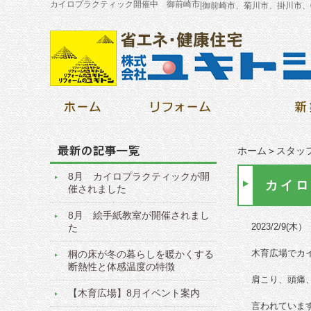
カイロプラクティック開催中 御前崎市
|
御前崎市、菊川市、掛川市、
ホーム
＞
スタッ
8月 カイロプラクティックが開
カイロ
催されました
8月 絵手紙教室が開催されまし
2023/2/9
(木）
た
木育広場でカ
桐の床が冬の暮らしを暖かくする
断熱性と体感温度の特徴
肩こり、頭痛
【木育広場】8月イベント案内
言われて
いま