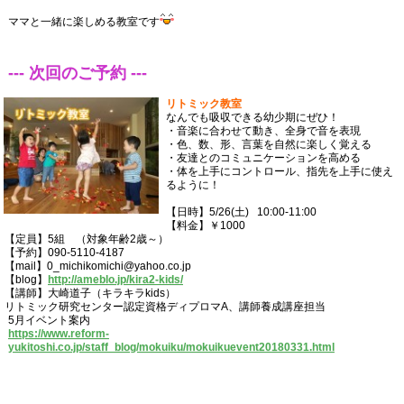
ママと一緒に楽しめる教室です
--- 次回のご予約 ---
リトミック教室
なんでも吸収できる幼少期にぜひ！
・音楽に合わせて動き、全身で音を表現
・色、数、形、言葉を自然に楽しく覚える
・友達とのコミュニケーションを高める
・体を上手にコントロール、指先を上手に使え
るように！
【日時】5/26(土) 10:00-11:00
【料金】￥1000
【定員】5組 （対象年齢2歳～）
【予約】090-5110-4187
【mail】0_michikomichi@yahoo.co.jp
【blog】
http://ameblo.jp/kira2-kids/
【講師】大崎道子（キラキラkids）
リトミック研究センター認定資格ディプロマA、講師養成講座担当
5月イベント案内
https://www.reform-
yukitoshi.co.jp/staff_blog/mokuiku/mokuikuevent20180331.html