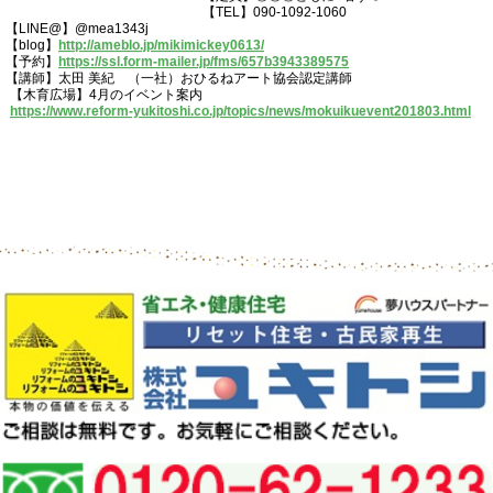
【TEL】090-1092-1060
【LINE@】@mea1343j
【blog】
http://ameblo.jp/mikimickey0613/
【予約】
https://ssl.form-mailer.jp/fms/657b3943389575
【講師】太田 美紀 （一社）おひるねアート協会認定講師
【木育広場】4月のイベント案内
https://www.reform-yukitoshi.co.jp/topics/news/mokuikuevent201803.html