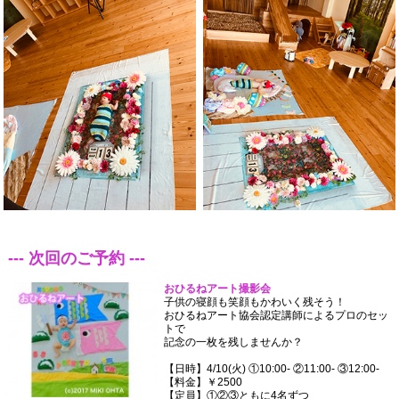
--- 次回のご予約 ---
おひるねアート撮影会
子供の寝顔も笑顔もかわいく残そう！
おひるねアート協会認定講師によるプロのセッ
トで
記念の一枚を残しませんか？
【日時】4/10(火) ①10:00- ②11:00- ③12:00-
【料金】￥2500
【定員】①②③ともに4名ずつ