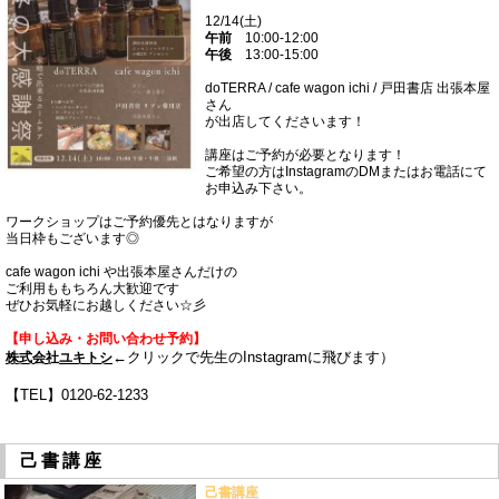
12/14(土)
午前
10:00-12:00
午後
13:00-15:00
doTERRA / cafe wagon ichi / 戸田書店 出張本屋
さん
が出店してくださいます！
講座はご予約が必要となります！
ご希望の方はInstagramのDMまたはお電話にて
お申込み下さい。
ワークショップはご予約優先とはなりますが
当日枠もございます◎
cafe wagon ichi や出張本屋さんだけの
ご利用ももちろん大歓迎です
ぜひお気軽にお越しください☆彡
【
申し込み・お問い合わせ
予約】
←クリックで先生のInstagramに飛びます）
株式会社ユキトシ
【TEL】0120-62-1233
己書講座
己書講座