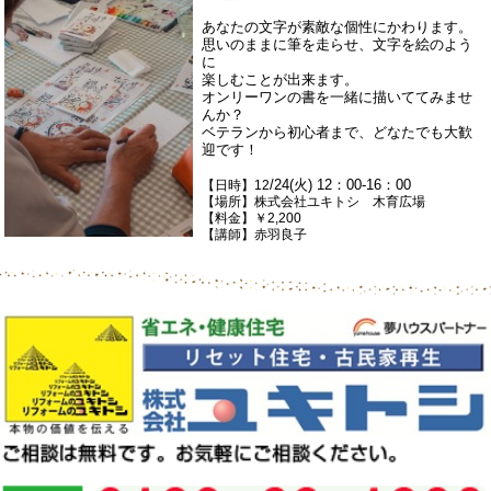
あなたの文字が素敵な個性にかわります。
思いのままに筆を走らせ、文字を絵のよう
に
楽しむことが出来ます。
オンリーワンの書を一緒に描いててみませ
んか？
ベテランから初心者まで、どなたでも大歓
迎です！
/24(火) 12：00-16：00
【日時】12
【場所】株式会社ユキトシ 木育広場
【料金】￥2,200
【講師】赤羽良子