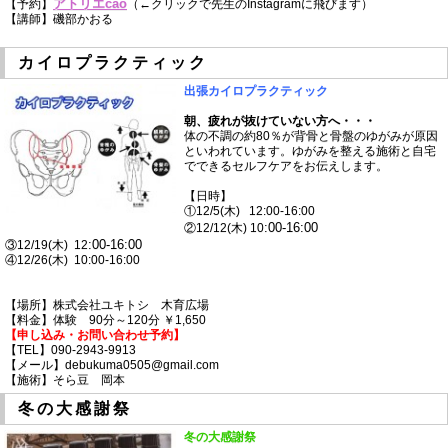
アトリエcao
【予約】
（←クリックで先生のInstagramに飛びます）
【講師】磯部かおる
カイロプラクティック
出張カイロプラクティック
朝、疲れが抜けていない方へ・・・
体の不調の約80％が背骨と骨盤のゆがみが原因
といわれています。ゆがみを整える施術と自宅
でできるセルフケアをお伝えします。
【日時】
①12/5(木) 12:00-16:00
:00-16:00
②12/12(木) 10
:00-16:00
③12/19(木) 12
④12/26(木) 10:00-16:00
【場所】株式会社ユキトシ 木育広場
【料金】体験 90分～120分 ￥1,650
【
申し込み・お問い合わせ
予約】
【TEL】090-2943-9913
【メール】debukuma0505@gmail.com
【施術】そら豆 岡本
冬の大感謝祭
冬の大感謝祭