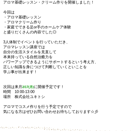
アロマ基礎レッスン・クリーム作りを開催しました！
今回は
・アロマ基礎レッスン
・アロマクリーム作り
・家庭でできる足or手のホームケア体験
と盛りだくさんの内容でした◎
3人体制でイベントを行っていただき、
アロマレッスン講座では
自分の生活スタイルを見直して
本来持っている自然治癒力を
パワーアップできるようにサポートするという考え方、
正しい知識を身につけて判断していくといことを
学ぶ事が出来ます！
次回は来月
に開催予定です！
2/17(月)
時間 10:00-13:00
場所 株式会社ユキトシ
アロマでコスメ作りを
行う予定ですので
気になる方はぜひお問い合わせお待ちしております☆彡