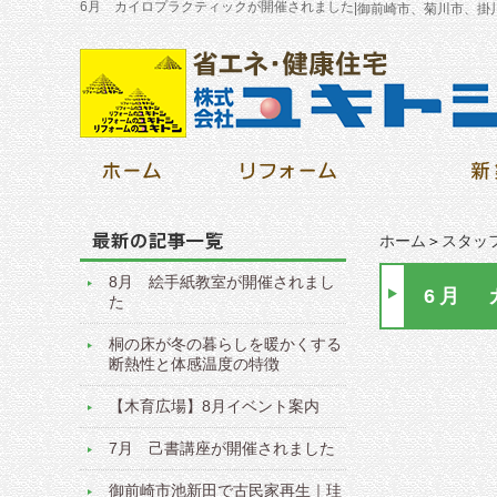
6月 カイロプラクティックが開催されました
|
御前崎市、菊川市、掛
ホーム
＞
スタッ
8月 絵手紙教室が開催されまし
6月 
た
桐の床が冬の暮らしを暖かくする
断熱性と体感温度の特徴
【木育広場】8月イベント案内
7月 己書講座が開催されました
御前崎市池新田で古民家再生｜珪