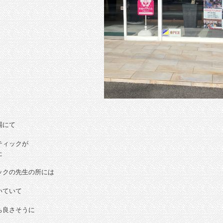
場にて
ティックが
た
ックの先生の所には
いていて
ち良さそうに
。