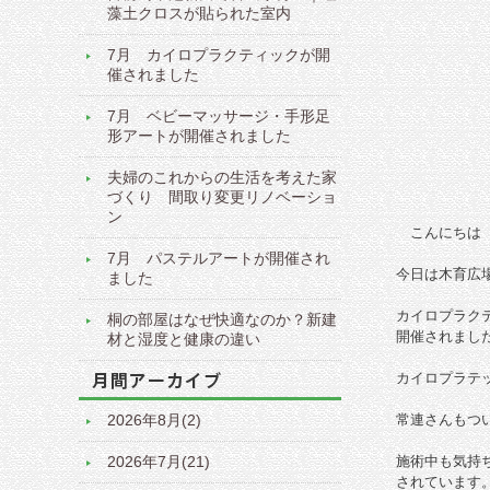
藻土クロスが貼られた室内
7月 カイロプラクティックが開
催されました
7月 ベビーマッサージ・手形足
形アートが開催されました
夫婦のこれからの生活を考えた家
づくり 間取り変更リノベーショ
ン
こんにちは
7月 パステルアートが開催され
今日は木育広
ました
カイロプラク
桐の部屋はなぜ快適なのか？新建
開催されまし
材と湿度と健康の違い
カイロプラテ
2026年8月(2)
常連さんもつ
2026年7月(21)
施術中も気持
されています