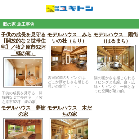
郷の家 施工事例
子供の成長を見守る
モデルハウス みら
モデルハウス 陽街
【開放的な２世帯住
いの杜（もり）
（はるまち）
宅】／牧之原市62坪
「郷の家」
古民家調のリビングは、
陽の暖かさを感じられる
どこか懐かしさを感じる
リビングと広緑。庭・広
憩いの空間・・・。
緑・リビング、一体とな
った空間が魅力的。
子供の成長を見守る 開
放的な２世帯住宅 ／牧
之原市62坪「郷の家」
モデルハウス 夢樹
モデルハウス 木だ
の家
ちの家