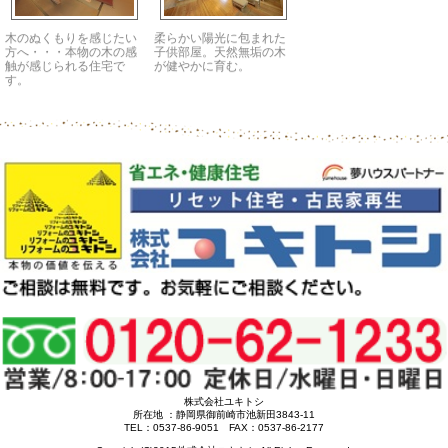
木のぬくもりを感じたい
柔らかい陽光に包まれた
方へ・・・本物の木の感
子供部屋。天然無垢の木
触が感じられる住宅で
が健やかに育む。
す。
株式会社ユキトシ
所在地 ：静岡県御前崎市池新田3843-11
TEL：0537-86-9051 FAX：0537-86-2177