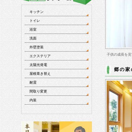
キッチン
トイレ
浴室
洗面
外壁塗装
子供の成長を見
エクステリア
太陽光発電
郷の家
屋根葺き替え
耐震
間取り変更
内装