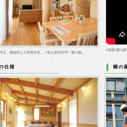
U様邸 郷の
守る 開放的な２世帯住宅 ／牧之原市62坪「郷の家」
の仕様
郷の