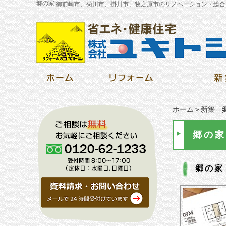
郷の家
|
御前崎市、菊川市、掛川市、牧之原市のリノベーション・総合
ホーム
＞
新築「郷
郷の家
郷の家