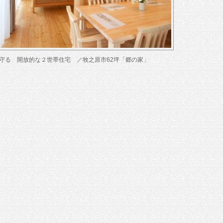
守る 開放的な２世帯住宅 ／牧之原市62坪「郷の家」