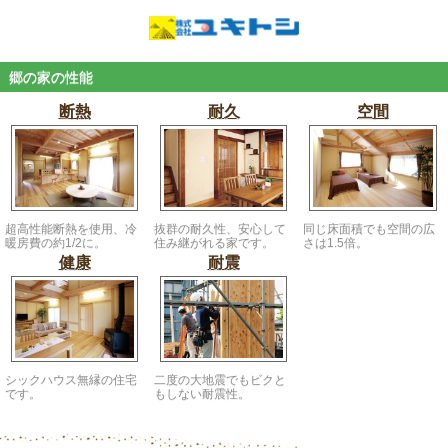
郷の家の性能
断熱
耐久
空間
超高性能断熱を使用、冷
抜群の耐久性、安心して
同じ床面積でも空間の広
暖房費の約1/2に。
住み継がれる家です。
さは1.5倍。
健康
耐震
シックハウス無縁の住宅
二度の大地震でもビクと
です。
もしない耐震性。