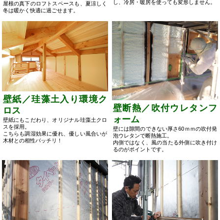
し、冷房・暖房を使っても変形しません。
屋根の真下のロフトスペースも、夏涼しく
冬は暖かく快適に過ごせます。
壁紙／珪藻土入り環境ク
壁断熱／吹付ウレタンフ
ロス
ォーム
壁紙にもこだわり、オリジナル珪藻土クロ
スを採用。
壁には隙間のできない厚さ60ｍｍの吹付発
こちらも調湿効果に優れ、優しい風合いが
泡ウレタンで断熱施工。
木材との相性バッチリ！
内側ではなく、風の当たる外側に吹き付け
るのがポイントです。