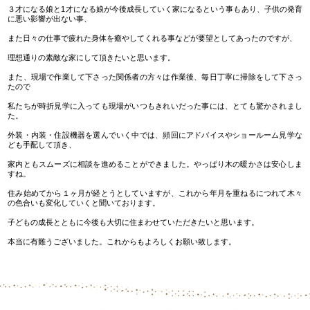
３才になる娘と1才になる娘が今後成長していく家になるという事もあり、子供の発育
に悪い影響が出ない事、
また日々の仕事で疲れた身体を癒やしてくれる事などが要望としてあったのですが、
理想通りの素敵な家にして頂きたいと思います。
また、現場で作業して下さった関係者の方々は作業後、毎日丁寧に掃除をして下さっ
たので
私たちが時折見学に入っても現場がいつもきれいだった事には、とても驚かされまし
た。
外装・内装・住設機器を選んでいく中では、頻回にアドバイスやショールーム見学な
ども手配して頂き、
家内ともスムーズに相談を進めることができました。やっぱり木の暖かさは安心しま
すね。
住み始めてから１ヶ月が経とうとしていますが、これから年月を重ねるにつれて木々
の色合いも変化していくと聞いております。
子どもの成長とともに今後も大切に住まわせていただきたいと思います。
本当に有難うございました。これからもよろしくお願い致します。