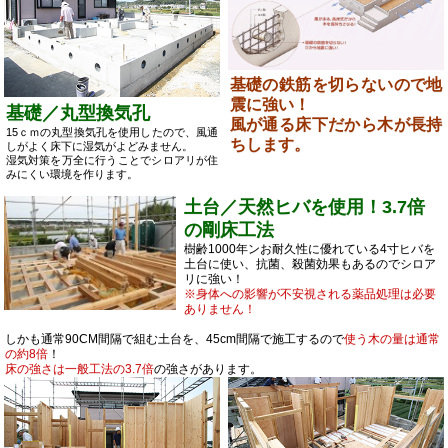
基礎の鉄筋を切らないので地
震に強い！
基礎／丸型換気孔
風が通る床下だから木が長持
15ｃｍの丸型換気孔を使用したので、風通
ちします。
しがよく床下に湿気がよどみません。
湿気対策を万全に行うことでシロアリが住
みにくい環境を作ります。
土台／天然ヒバを使用！3.7倍
の剛床工法
樹齢1000年ンお耐久性に優れている4寸ヒバを
土台に使い、抗菌、殺菌効果もあるのでシロア
リに強い！
※身体への影響が不安視される薬品処理は必要
ありません！
しかも通常90CM間隔で組む土台を、45cm間隔で施工するので
使う木の量は通常
の約8倍
！
床の強さは一般工法の3.7倍
の強さがあります。