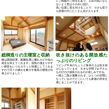
にご両親のご自宅もあり、人目の気になら
ないよう窓は小さめに設計。
高い位置に窓を付けることで、小さな窓で
も部屋の中にたくさん光が入ります。
吹き抜けのある開放感た
総桐造りの主寝室と収納
っぷりのリビング
桐は調湿効果、殺菌効果に優れカビや虫の
発生を抑えてくれます。湿気の溜まりやす
リビング中央のちょうど食卓の上は吹き抜
い寝室をいつもカラッと快適にしてくれま
けになっています。大きな空間でお子さん
すので日々の疲れを癒やす最高の寝室が出
ものびのび成長されるのが楽しみですね。
来上がりました！
一階と二階が遮断されず、ひとつの空間に
なっているのでどこにいても家族の存在を
感じることができます。