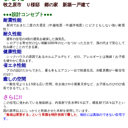
牧之原市 Ｕ様邸 郷の家 新築一戸建て
●
●
●
設
計コンセプト
●
●
●
耐震性能
新潟でおきた二度の大震災（中越地震・中越沖地震）にビクともしない強い耐震
性！
耐久性能
通常の住宅の4倍の通気を確保した換気孔。
シロアリを寄せ付けない樹齢1000年のヒバをつかった土台で、孫の代まで安心して
住み継ぐことのできる家。
健康性能
シックハウスの原因であるホルムアルデヒド、ゼロ。アレルギーとは無縁！お子様
を健やかに育みます。
省エネ性能
プロの設計だからできた、夏も冬もエアコン一台で快適生活。冷暖房費が一般住宅
の1/2！
癒しの空間
一般住宅よりも1.5倍も広い空間。吹き抜けや小屋裏天井など、お子様ものびのび成
長できるでしょう。
さらに!!
この住宅に使われている無垢材は、内装材で含水率5％以下。構造材で15％以下とい
う、
国の基準以上にしっかりと乾燥させた木材を使用しています。
「無垢は変形する」という常識を特許技術で覆した
、
他社には真似のできない住宅で
す。