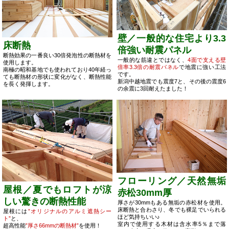
壁／一般的な住宅より3.3
床断熱
倍強い耐震パネル
断熱効果の一番良い30倍発泡性の断熱材を
一般的な筋違とではなく、
4面で支える壁
使用します。
倍率3.3倍の耐震パネル
で地震に強い工法
南極の昭和基地でも使われており40年経っ
です。
ても断熱材の形状に変化がなく、断熱性能
新潟中越地震でも震度7と、その後の震度6
を長く発揮します。
の余震に3回耐えたました！
フローリング／天然無垢
屋根／夏でもロフトが涼
赤松30mm厚
しい驚きの断熱性能
厚さが30mmもある無垢の赤松材を使用。
床断熱と合わさり、冬でも裸足でいられる
屋根には
”オリジナルのアルミ遮熱シー
ほど気持ちいい♪
ト”
と、
室内で使用する木材は含水率5％まで落
超高性能
”厚さ66mmの断熱材”
を使用！