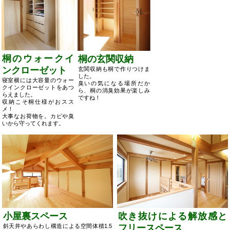
桐のウォークイ
桐の玄関収納
ンクローゼット
玄関収納も桐で作りつけま
した。
寝室横には大容量のウォー
臭いの気になる場所だか
クインクローゼットをあつ
ら、桐の消臭効果が楽しみ
らえました。
ですね！
収納こそ桐仕様がおスス
メ！
大事なお荷物を。カビや臭
いから守ってくれます。
小屋裏スペース
吹き抜けによる解放感と
斜天井やあらわし構造による空間体積1.5
フリースペース