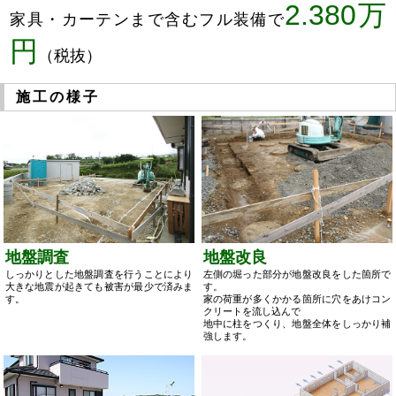
2.380万
家具・カーテンまで含むフル装備で
円
（税抜）
施工の様子
地盤調査
地盤改良
しっかりとした地盤調査を行うことにより
左側の堀った部分が地盤改良をした箇所で
大きな地震が起きても被害が最少で済みま
す。
す。
家の荷重が多くかかる箇所に穴をあけコン
クリートを流し込んで
地中に柱をつくり、地盤全体をしっかり補
強します。