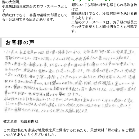
倍の大空間。
1階にいても2階の様子を感じられる吹き抜
小屋裏は隠れ家気分のロフトスペースとし
けは
て
開放感だけでなく、冷暖房効率をあげる役
収納だけでなく、書斎や趣味の部屋として
目もあります。
も十分活用できる広さがあります。
二階のフリースペースは、お子様の成長に
合わせて個室としと間仕切ることも可能で
す。
お客様の声
牧之原市 植田和也 様
この度は私たち家族が地元牧之原に帰省するにあたり、天然素材「郷の家」をご提案
いただきありがとうぎざいました。