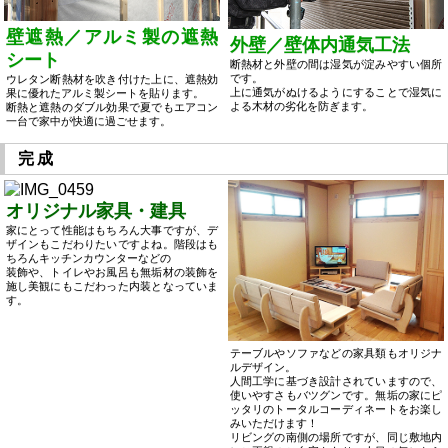
壁遮熱／アルミ製の遮熱
外壁／壁体内通気工法
シート
断熱材と外壁の間は湿気が淀みやすい個所
です。
ウレタン断熱材を吹き付けた上に、遮熱効
上に通気がぬけるようにすることで湿気に
果に優れたアルミ製シートを貼ります。
よる木材の劣化を防ぎます。
断熱と遮熱のダブル効果で夏でもエアコン
一台で家中が快適に過ごせます。
完成
オリジナル家具・建具
家にとって性能はもちろん大事ですが、デ
ザインもこだわりたいですよね。階段はも
ちろんキッチンカウンターなどの
装飾や、トイレやお風呂も無垢材の装飾を
施し美観にもこだわった内装となっていま
す。
テーブルやソファなどの家具類もオリジナ
ルデザイン。
人間工学に基づき設計されていますので、
使いやすさもバツグンです。無垢の家にピ
ッタリのトータルコーディネートをお楽し
みいただけます！
リビングの南側の場所ですが、同じ敷地内