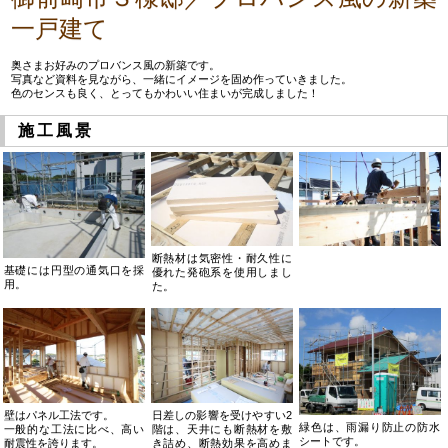
一戸建て
奥さまお好みのプロバンス風の新築です。
写真など資料を見ながら、一緒にイメージを固め作っていきました。
色のセンスも良く、とってもかわいい住まいが完成しました！
施工風景
断熱材は気密性・耐久性に
基礎には円型の通気口を採
優れた発砲系を使用しまし
用。
た。
壁はパネル工法です。
日差しの影響を受けやすい2
緑色は、雨漏り防止の防水
一般的な工法に比べ、高い
階は、天井にも断熱材を敷
シートです。
耐震性を誇ります。
き詰め、断熱効果を高めま