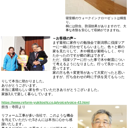
寝室横のウォークインクローゼットは桐造
り。
桐には防虫、防湿効果がありますので、大
事な衣類を安心して収納ができますね。
～お客様の声～
まず最初に家作りの勉強会で新潟県に伐採ツア
ーに一緒に行かせてもらいました。色々と郷の
家を見たりして、木や構造が素晴らしく、やり
たかったのですが郷の家はできず。
ただ、伐採ツアーに行った事で木や耐震につい
て考えるようになりました。行って良かったと
思ってます。
家の方も色々変更等があって大変だったと思い
ますが、打ち合わせの時に子供を見てもらった
りして本当に助かりました。
ありがとうございます。
本当に素晴らしい家を作っていただきありがとうございました。
家族3人で楽しく暮らしています。
https://www.reform-yukitoshi.co.jp/voice/voice-43.html
担当：寺田より
リフォーム工事が多い当社で、このような機会
を与えていただいたSさんには本当に心から感
謝いたします。