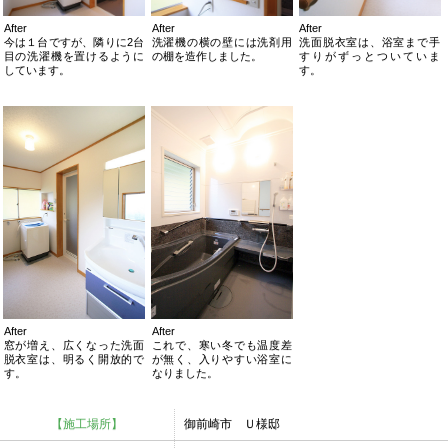
After
After
After
今は１台ですが、隣りに2台
洗濯機の横の壁には洗剤用
洗面脱衣室は、浴室まで手
目の洗濯機を置けるように
の棚を造作しました。
すりがずっとついていま
しています。
す。
After
After
窓が増え、広くなった洗面
これで、寒い冬でも温度差
脱衣室は、明るく開放的で
が無く、入りやすい浴室に
す。
なりました。
【施工場所】
御前崎市 Ｕ様邸