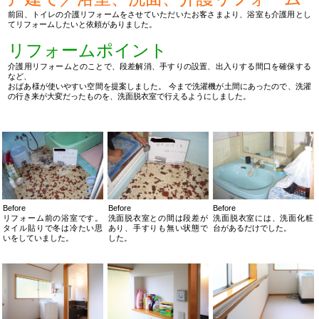
前回、トイレの介護リフォームをさせていただいたお客さまより、浴室も介護用とし
てリフォームしたいと依頼がありました。
リフォームポイント
介護用リフォームとのことで、段差解消、手すりの設置、出入りする間口を確保する
など、
おばあ様が使いやすい空間を提案しました。 今まで洗濯機が土間にあったので、洗濯
の行き来が大変だったものを、洗面脱衣室で行えるようにしました。
Before
Before
Before
リフォーム前の浴室です。
洗面脱衣室との間は段差が
洗面脱衣室には、洗面化粧
タイル貼りで冬は冷たい思
あり、手すりも無い状態で
台があるだけでした。
いをしていました。
した。