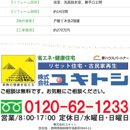
【リフォーム箇所】
浴室、洗面脱衣室、勝手口土間
【リフォーム期間】
約14日間
【物件概要】
戸建て木造2階建
【工事費用】
約270万円
株式会社ユキトシ
所在地 ：静岡県御前崎市池新田3843-11