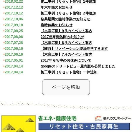
2018,02,22
施工事例（リセット住宅）1件追加
2017,12,12
年末年始のお知らせ
2017,10,12
施工事例（リセット住宅）2件追加
2017,10,06
祭典期間の臨時休業のお知らせ
2017,09,18
臨時休業のお知らせ
2017,08,25
【木育広場】9月のイベント案内
2017,08,06
2017年夏季休暇のお知らせ
2017,07,28
【木育広場】8月のイベント案内
2017,06,16
【随時】リノベーション現場見学できます
2017,06,16
【木育広場】7月のイベント案内
2017,05,01
2017年ＧＷ中のお休みについて
2017,04,14
googleストリートビュー屋内版を公開しました
2017,04,14
施工事例（リセット住宅）一件追加