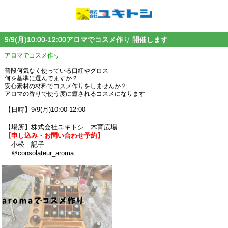
9/9(月)10:00-12:00アロマでコスメ作り 開催します
アロマでコスメ作り
普段何気なく使っている口紅やグロス
何を基準に選んでますか？
安心素材の材料でコスメ作りをしませんか？
アロマの香りで使う度に癒されるコスメになります
【日時】9/9(月)10:00-12:00
【場所】株式会社ユキトシ 木育広場
【
申し込み・お問い合わせ
予約】
小松 記子
＠consolateur_aroma