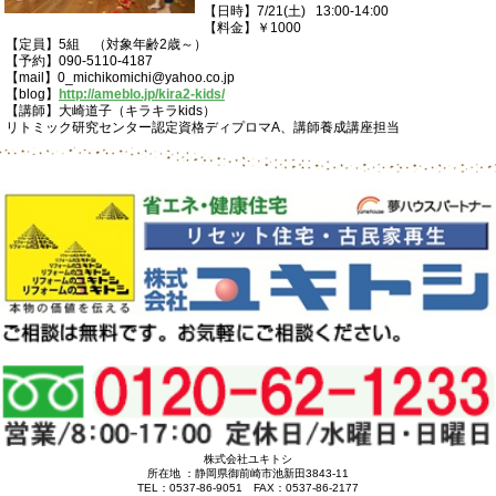
【日時】7/21(土) 13:00-14:00
【料金】￥1000
【定員】5組 （対象年齢2歳～）
【予約】090-5110-4187
【mail】0_michikomichi@yahoo.co.jp
【blog】
http://ameblo.jp/kira2-kids/
【講師】大崎道子（キラキラkids）
リトミック研究センター認定資格ディプロマA、講師養成講座担当
株式会社ユキトシ
所在地 ：静岡県御前崎市池新田3843-11
TEL：0537-86-9051 FAX：0537-86-2177