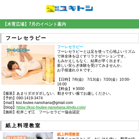
【木育広場】7月のイベント案内
フーレセラピー
フーレセラピー
フーレセラピーとは足を使って心地よいリズム
で体全体をほぐすリラクゼーションです。
もみかえしもなく、結果が早く出ます。
新しい安らぎ体験を受けてみませんか。
お子様連れＯＫです。
【日時】7/6(金) 7/13(金）7/20(金）10:00-
16:00
【料金】￥3000
【服装】あまりダボダボしない、動きやすい服でお越しください。
【予約】090-1419-3474
【mail】koz.foulee.nanohana@gmail.com
【blog】
https://koz-foulee-nanohana.jimdo.com/
【施術】松井こず江 フーレセラピー協会認定
紙上料理教室
紙上料理教室