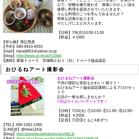
産後ドゥーラとして、だし汁を使い、野菜が中
心で、砂糖を極力使わず、身体にやさしい油を
使用し料理を提供させていただきます。
そんな料理のこつを学んでみませんか？
簡単な試食があります。
※だし汁にエビが入ります。
【日時】7/9(月)10:00-11:00
【料金】￥1000
【持ち物】筆記用具
【予約】080-9910-6555
【mail】nana9853＠yahoo.co.jp
【blog】
http://www.at-ml.jp/72280/
【講師】産後ドゥーラ 宮城島かおり（社）ドゥーラ協会認定
おひるねアート撮影会
おひるねアート撮影会
子供の寝顔も笑顔もかわいく残そう！
おひるねアート協会認定講師によるプロのセッ
トで
記念の一枚を残しませんか？
7月はスイカバーアートです！
【日時】7/10(火) ①10:00- ②11:00- ③12:00-
【料金】￥2500
【定員】①②③ともに4名ずつ
【TEL】090-1092-1060
【LINE@】@mea1343j
【blog】
http://ameblo.jp/mikimickey0613/
【予約】
https://ssl.form-mailer.jp/fms/657b3943389575