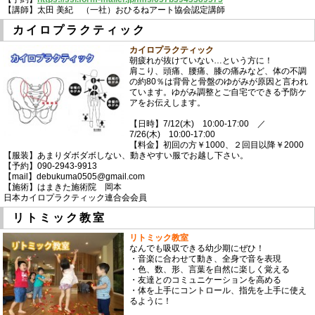
【講師】太田 美紀 （一社）おひるねアート協会認定講師
カイロプラクティック
カイロプラクティック
朝疲れが抜けていない…という方に！
肩こり、頭痛、腰痛、膝の痛みなど、体の不調
の約80％は背骨と骨盤のゆがみが原因と言われ
ています。ゆがみ調整とご自宅でできる予防ケ
アをお伝えします。
【日時】7/12(木) 10:00-17:00 ／
7/26(木) 10:00-17:00
【料金】初回の方￥1000、２回目以降￥2000
【服装】あまりダボダボしない、動きやすい服でお越し下さい。
【予約】090-2943-9913
【mail】debukuma0505@gmail.com
【施術】はまきた施術院 岡本
日本カイロプラクティック連合会会員
リトミック教室
リトミック教室
なんでも吸収できる幼少期にぜひ！
・音楽に合わせて動き、全身で音を表現
・色、数、形、言葉を自然に楽しく覚える
・友達とのコミュニケーションを高める
・体を上手にコントロール、指先を上手に使え
るように！