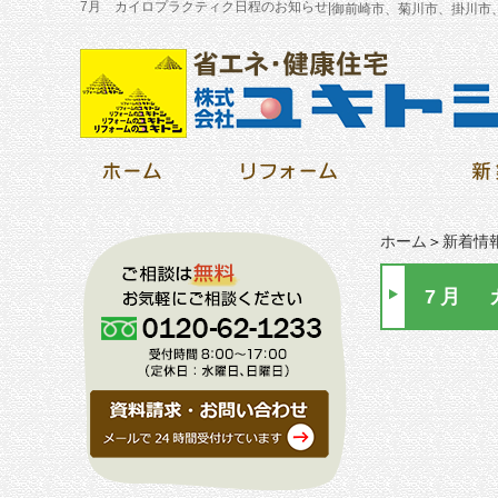
7月 カイロプラクティク日程のお知らせ
|
御前崎市、菊川市、掛川市
ホーム
＞
新着情
7月 