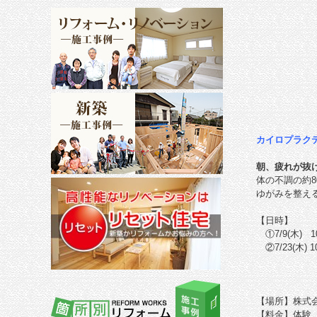
カイロプラク
朝、疲れが抜
体の不調の約
ゆがみを整え
【日時】
①7/9(木) 10:
②7/23(木) 1
【場所】株式
【料金】体験 9