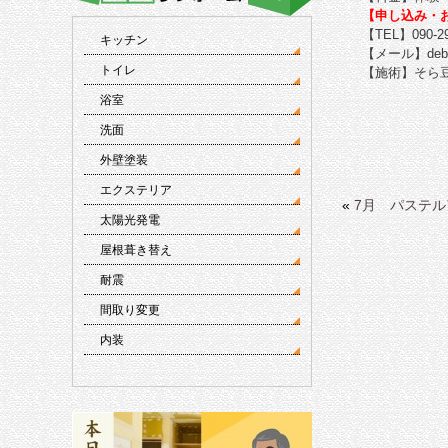
【
申し込み・
【TEL】090-29
キッチン
【メール】debuk
トイレ
【施術】そら
浴室
洗面
外壁塗装
エクステリア
«
7月 パステ
太陽光発電
屋根葺き替え
耐震
間取り変更
内装