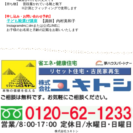
【持ち物】 普段履かれている靴と靴下
※計測とフィッティングで使用します
【
申し込み・お問い合わせ
予約】
子ども靴選び講座
【講師】内村美和子
Instagramdmにdmまたは公式LINEに
お子様のお名前と月齢の記載をお願いいたします
株式会社ユキトシ