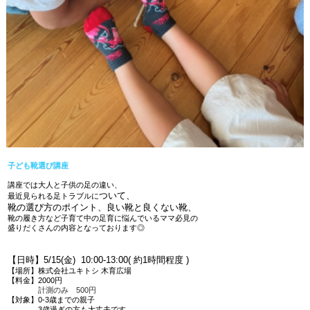
子ども靴選び講座
講座では大人と子供の足の違い、
ついて、
最近見られる足トラブルに
靴の選び方のポイント、良い靴と良くない靴、
靴の履き方など子育て中の足育に悩んでいるママ必見の
盛りだくさんの内容となっております◎
【日時】5/15(金) 10:00-13:00( 約1時間程度 )
【場所】株式会社ユキトシ 木育広場
【料金】2000円
計測のみ 500円
【対象】0-3歳までの親子
3歳過ぎの方も大丈夫です