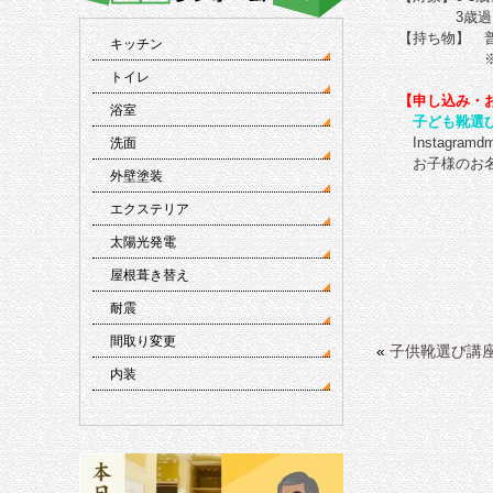
3歳過ぎの
【持ち物】 
キッチン
※計測と
トイレ
【
申し込み・
浴室
子ども靴選
Instagram
洗面
お子様のお名
外壁塗装
エクステリア
太陽光発電
屋根葺き替え
耐震
間取り変更
«
子供靴選び講座 8
内装