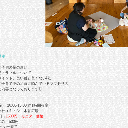
講座
と子供の足の違い、
足トラブルに
ついて、
ポイント、良い靴と良くない靴、
ど子育て中の足育に悩んでいるママ必見の
の内容となっております◎
) 10:00-13:00(約1時間程度)
会社ユキトシ 木育広場
円→
1500円 モニター価格
み 500円
歳までの親子