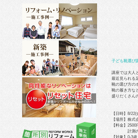
子ども靴選び
講座では大人
最近見られる
靴の選び方の
靴の履き方な
盛りだくさん
【日時】8/22(金
【場所】株式
【料金】2500
計測の
【対象】0-3