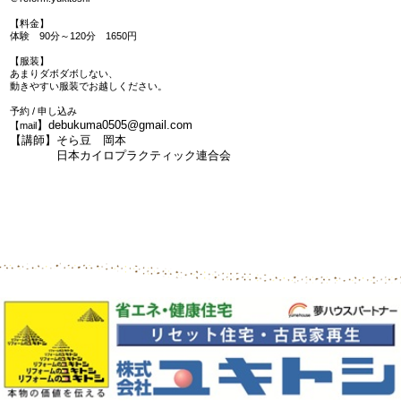
【料金】
体験 90分～120分 1650円
【服装】
あまりダボダボしない、
動きやすい服装でお越しください。
予約 / 申し込み
】debukuma0505@gmail.com
【mail
【講師】そら豆 岡本
日本カイロプラクティック連合会