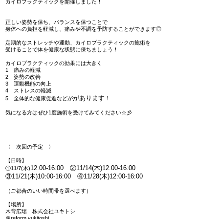
カイロプラクティックを開催しました！
正しい姿勢を保ち、バランスを保つことで
身体への負担を軽減し、痛みや不調を予防することができます◎
定期的なストレッチや運動、カイロプラクティックの施術を
受けることで体を健康な状態に保ちましょう！
カイロプラクティックの効果には大きく
1 痛みの軽減
2 姿勢の改善
3 運動機能の向上
4 ストレスの軽減
があります！
5 全体的な健康促進などが
気になる方はぜひ1度施術を受けてみてください☆彡
〈 次回の予定 〉
【日時】
12:00-16:00
②11/14(木)
12:00-16:00
①11/7(木)
③11/21(木)
10:00-16:00 ④11/28(木)
12:00-16:00
（ご都合のいい時間帯を選べます）
【場所】
木育広場 株式会社ユキトシ
＠reform.yukitoshi