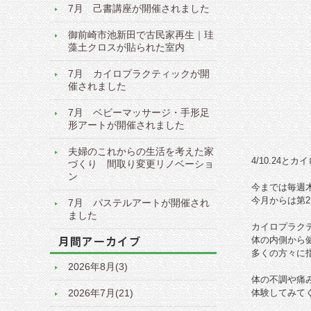
7月 己書講座が開催されました
御前崎市池新田で古民家再生｜珪
藻土クロスが貼られた室内
7月 カイロプラクティックが開
催されました
7月 ベビーマッサージ・手形足
形アートが開催されました
夫婦のこれからの生活を考えた家
4/10.24
づくり 間取り変更リノベーショ
ン
今までは毎週
今月からは第2
7月 パステルアートが開催され
ました
カイロプラク
体の内側から
多くの方々に
2026年8月(3)
体の不調や痛
2026年7月(21)
体験してみてくだ