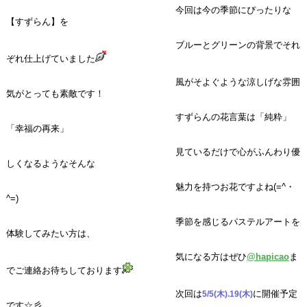
今回は今の季節にぴったりな
【すずらん】を
ブルーとグリーンの背景でそれ
ぞれ仕上げていました
風がそよぐような涼しげな雰囲
気が
とっても素敵です！
すずらんの花言葉は「純粋」
「幸福の再来」
見ているだけで心がふんわり優
しくなるようなそんな
魅力を持つお花ですよね(=^・
^=)
季節を感じるパステルアートを
体験してみたい方は、
気になる方はぜひ
@hapicao
ま
で
ご連絡お待ちしております
次回は
に開催予定
5/5(木).19(木)
です☆彡