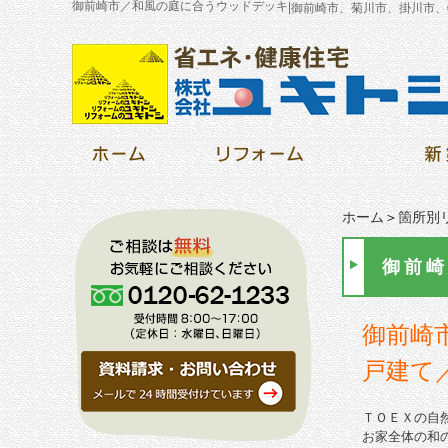
御前崎市／和風の庭に合うウッドデッキ
|
御前崎市、菊川市、掛川市、
ホーム
＞
箇所別
御前崎
御前崎
戸建て
ＴＯＥＸの自
お家全体の和