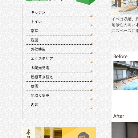
キッチン
イペは収縮、
トイレ
耐候性の高い
共スペースに
浴室
洗面
外壁塗装
エクステリア
太陽光発電
屋根葺き替え
耐震
間取り変更
内装