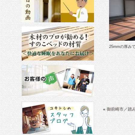
25mmの厚み
«
御前崎市／踏