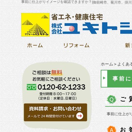
事前に仕上がりイメージを確認できますか？
|
御前崎市、菊川市、掛川
ホーム
＞
よくあ
事前に
ご
事前に仕上が
お