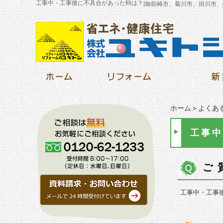
工事中・工事後に不具合があった時は？
|
御前崎市、菊川市、掛川市、
ホーム
＞
よくあ
工事中
ご
工事中・工事