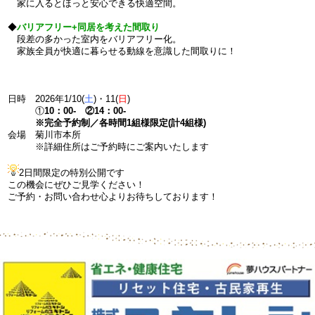
家に入るとほっと安心できる快適空間。
◆
バリアフリー+同居を考えた間取り
段差の多かった室内をバリアフリー化。
家族全員が快適に暮らせる動線を意識した間取りに！
日時 2026年1/10(
土
)・11(
日
)
①
10：00- ②14：00-
※完全予約制／各時間1組様限定(計4組様)
会場 菊川市本所
※詳細住所はご予約時にご案内いたします
2日間限定の特別公開です
この機会にぜひご見学ください！
ご予約・お問い合わせ心よりお待ちしております！