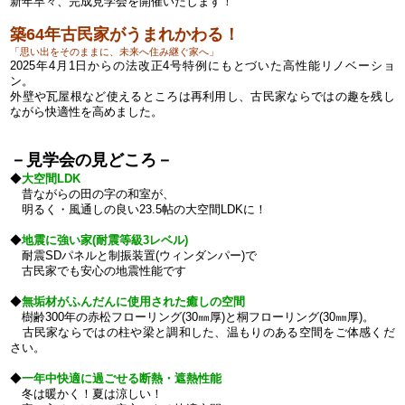
新年早々、完成見学会を開催いたします！
築64年古民家がうまれかわる！
「
思い出をそのままに、未来へ住み継ぐ家へ」
2025年4月1日からの法改正4号特例にもとづいた高性能リノベーショ
ン。
外壁や瓦屋根など使えるところは再利用し、古民家ならではの趣を残し
ながら快適性を高めました。
－見学会の見どころ－
◆
大空間LDK
昔ながらの田の字の和室が、
明るく・風通しの良い23.5帖の大空間LDKに！
◆
地震に強い家(耐震等級3レベル)
耐震SDパネルと制振装置(ウィンダンパー)で
古民家でも安心の地震性能です
◆
無垢材がふんだんに使用された癒しの空間
樹齢300年の赤松フローリング(30㎜厚)と
桐フローリング(30㎜厚)。
古民家ならではの柱や梁と調和した、温もりのある空間をご体感くだ
さい。
◆
一年中快適に過ごせる断熱・遮熱性能
冬は暖かく！夏は涼しい！