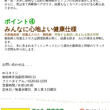
床・壁・天井に隙間なく詰めた断熱材がエアコンの空調を逃がしません。
さらに、窓は全て高断熱ペアガラス。結露もなくカーテンがかびる心配もあ
りません。
ポイント④
みんなに心地よい健康仕様
天然無垢材
・
珪藻土クロス
・
桐収納
呼吸する素材に包まれる贅沢空間
無垢材と珪藻土クロスは調湿効果が高く、結露を防ぎ、カビの発生を抑制し
ます。
さらに、木に含まれるフィトンチッドという成分が森林浴と同様のリラック
ス空間を作り出します。
お問い合わせは、、、
㈱ユキトシ
御前崎市池新田3843-11
フリーダイアル／0120-62-1233
営業時間／8:00-18:00
定休日／毎週水曜日、第１第３日曜日