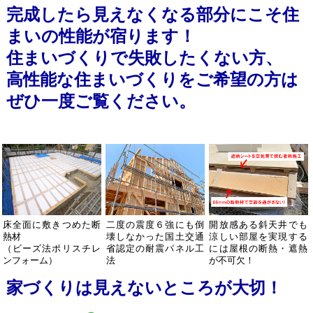
完成したら見えなくなる部分にこそ住
まいの性能が宿ります！
住まいづくりで失敗したくない方、
高性能な住まいづくりをご希望の方は
ぜひ一度ご覧ください。
床全面に敷きつめた断
二度の震度６強にも倒
開放感ある斜天井でも
熱材
壊しなかった国土交通
涼しい部屋を実現する
（ビーズ法ポリスチレ
省認定の耐震パネル工
には屋根の断熱・遮熱
ンフォーム）
法
が不可欠！
家づくりは見えないところが大切！