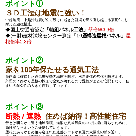
ポイント①
ＳＤ工法は地震に強い！
中越地震、中越沖地震が立て続けに起きた新潟で繰り返し起こる震度6にも
耐えた頑強構造。
◆国土交通省認定
「軸組パネル工法」
壁倍率3.3倍
◆(一財)建材試験センター測定
「10層構造屋根パネル」
屋
根倍率2.8倍
ポイント②
家を100年保たせる通気工法
壁内部に確保した通気層が壁内結露を防ぎ、構造躯体の劣化を防ぎます。
外壁の下部から屋根の棟まで空気が流れるので湿気がよどむ心配もなく、住
まいの耐久性の大きく貢献しています。
ポイント③
断熱
/ 遮熱
住めば納得！高性能住宅
昔とは明らかに違う地球環境、過酷な異常気象の中で快適に暮らすために、
高性能な住まいをご提供していきます。
屋根にあらかじめ組み込まれた遮熱シートが真夏の太陽光の熱を遮り、