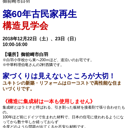
御前崎市白羽
築60年古民家再生
構造見学会
2018年12月22日（土）、23日（日）
10:00-16:00
【場所】御前崎市白羽
※白羽小学校から東へ200ｍほど、道沿いのお宅です。
※中華料理伯竜さんの2軒西隣です。
家づくりは見えないところが大切！
ユキトシの新築・リフォームはローコストで高性能な住ま
いづくりです。
《構造に集成材は一本も使用しません》
集成材とはラミナと呼ばれる、引き割った板材を接着剤で張り合わせたも
の。
100年ほど前にドイツで生まれた材料で、日本の住宅に使われるようにな
ってから数十年しか経っておらず
今度どのような問題が出てくるか不安な材料です。