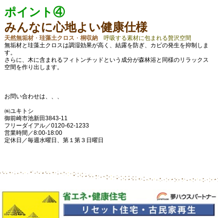
ポイント④
みんなに心地よい健康仕様
天然無垢材
・
珪藻土クロス
・
桐収納
呼吸する素材に包まれる贅沢空間
無垢材と珪藻土クロスは調湿効果が高く、結露を防ぎ、カビの発生を抑制しま
す。
さらに、木に含まれるフィトンチッドという成分が森林浴と同様のリラックス
空間を作り出します。
お問い合わせは、、、
㈱ユキトシ
御前崎市池新田3843-11
フリーダイアル／0120-62-1233
営業時間／8:00-18:00
定休日／毎週水曜日、第１第３日曜日