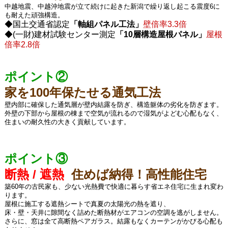
中越地震、中越沖地震が立て続けに起きた新潟で繰り返し起こる震度6に
も耐えた頑強構造。
◆国土交通省認定
「軸組パネル工法」
壁倍率3.3倍
◆(一財)建材試験センター測定
「10層構造屋根パネル」
屋根
倍率2.8倍
ポイント②
家を100年保たせる通気工法
壁内部に確保した通気層が壁内結露を防ぎ、構造躯体の劣化を防ぎます。
外壁の下部から屋根の棟まで空気が流れるので湿気がよどむ心配もなく、
住まいの耐久性の大きく貢献しています。
ポイント③
断熱
/ 遮熱
住めば納得！高性能住宅
築60年の古民家も、少ない光熱費で快適に暮らす省エネ住宅に生まれ変わ
ります。
屋根に施工する遮熱シートで真夏の太陽光の熱を遮り、
床・壁・天井に隙間なく詰めた断熱材がエアコンの空調を逃がしません。
さらに、窓は全て高断熱ペアガラス。結露もなくカーテンがかびる心配も