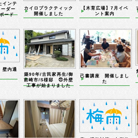
たインテ
カイロプラクティック
【木育広場】7月イベ
オーダー
開催しました
ント案内
Vボード
 壁内通
築90年/古民家再生/御
己書講座 開催しまし
前崎市/S様邸 ㉑外壁
た
工事が始まりました