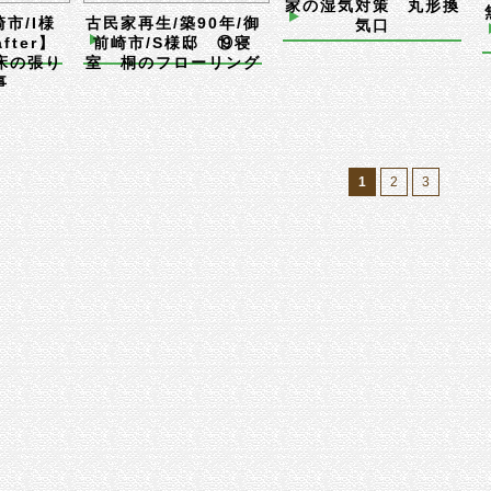
家の湿気対策 丸形換
崎市/I様
古民家再生/築90年/御
気口
after】
前崎市/S様邸 ⑲寝
床の張り
室 桐のフローリング
事
1
2
3