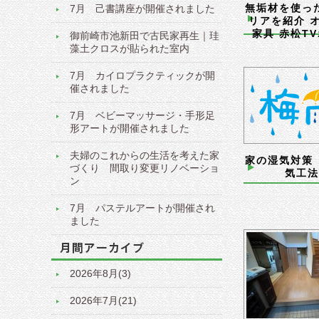
無垢材を使っ
7月 己書講座が開催されました
リアを紹介 
家具 赤松T
御前崎市池新田で古民家再生｜珪
藻土クロスが貼られた室内
7月 カイロプラクティックが開
催されました
7月 ベビーマッサージ・手形足
形アートが開催されました
夫婦のこれからの生活を考えた家
家の湿気対策
づくり 間取り変更リノベーショ
気工法
ン
7月 パステルアートが開催され
ました
2026年8月(3)
2026年7月(21)