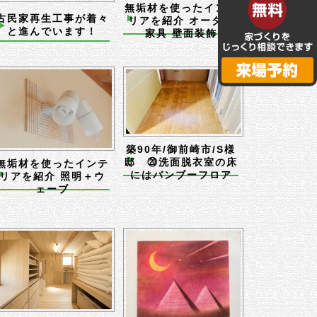
無垢材を使ったインテ
古民家再生工事が着々
リアを紹介 オーダー
と進んでいます！
家具 壁面装飾
築90年/御前崎市/S様
邸 ⑳洗面脱衣室の床
無垢材を使ったインテ
にはバンブーフロア
リアを紹介 照明＋ウ
ェーブ